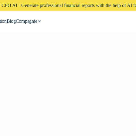
CFO AI - Generate professional financial reports with the help of AI fo
tion
Blog
Compagnie